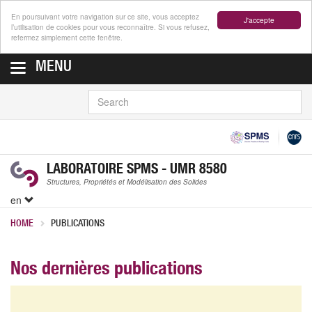
En poursuivant votre navigation sur ce site, vous acceptez
J'accepte
l’utilisation de cookies pour vous reconnaître. Si vous refusez,
refermez simplement cette fenêtre.
MENU
SEARCH
LABORATOIRE SPMS - UMR 8580
Structures, Propriétés et Modélisation des Solides
en
HOME
PUBLICATIONS
Nos dernières publications